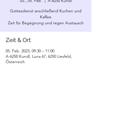
So., 05. Feb.
  |  
A-6250 Kundl
Gottesdienst anschließend Kuchen und
Kaffee
Zeit für Begegnung und regen Austausch
Zeit & Ort
05. Feb. 2023, 09:30 – 11:00
A-6250 Kundl, Luna 67, 6250 Liesfeld,
Österreich
©2022 Christliche Gemeinde Kundl. Erstellt
mit Wix.com