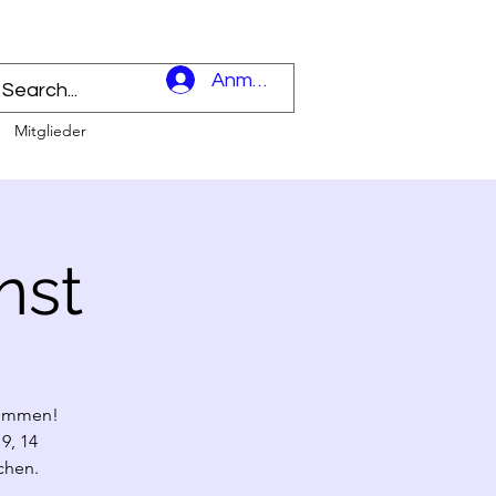
l
Anmelden
Mitglieder
nst
 kommen!
9, 14
chen.