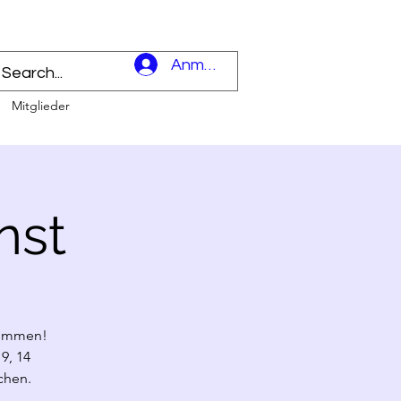
l
Anmelden
Mitglieder
nst
 kommen!
9, 14
chen.