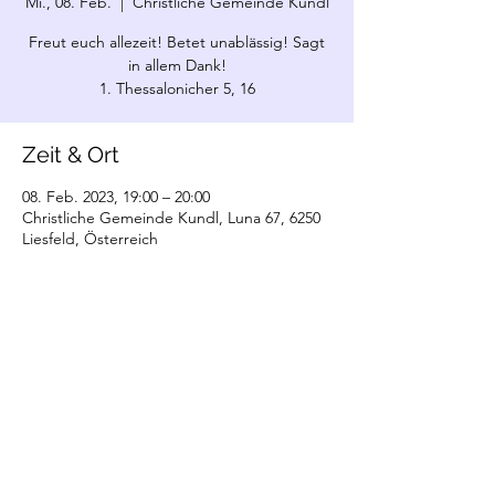
Mi., 08. Feb.
  |  
Christliche Gemeinde Kundl
Freut euch allezeit! Betet unablässig! Sagt
in allem Dank!
1. Thessalonicher 5, 16
Zeit & Ort
08. Feb. 2023, 19:00 – 20:00
Christliche Gemeinde Kundl, Luna 67, 6250
Liesfeld, Österreich
©2022 Christliche Gemeinde Kundl. Erstellt
mit Wix.com