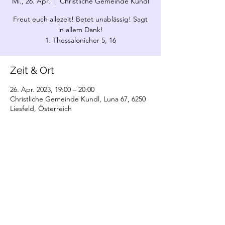
Mi., 26. Apr.
  |  
Christliche Gemeinde Kundl
Freut euch allezeit! Betet unablässig! Sagt
in allem Dank!
1. Thessalonicher 5, 16
Zeit & Ort
26. Apr. 2023, 19:00 – 20:00
Christliche Gemeinde Kundl, Luna 67, 6250
Liesfeld, Österreich
©2022 Christliche Gemeinde Kundl. Erstellt
mit Wix.com