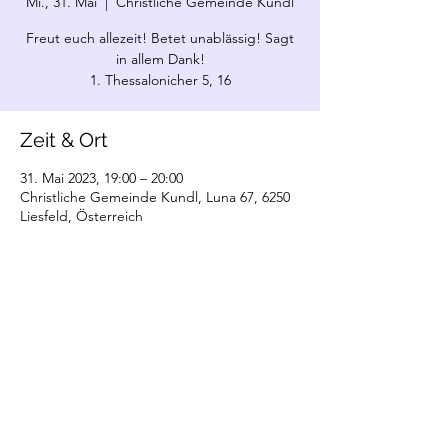
Mi., 31. Mai
  |  
Christliche Gemeinde Kundl
Freut euch allezeit! Betet unablässig! Sagt
in allem Dank!
1. Thessalonicher 5, 16
Zeit & Ort
31. Mai 2023, 19:00 – 20:00
Christliche Gemeinde Kundl, Luna 67, 6250
Liesfeld, Österreich
©2022 Christliche Gemeinde Kundl. Erstellt
mit Wix.com