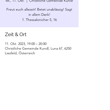
Mi., 11. Okt.
  |  
Christliche Gemeinde Kundl
Freut euch allezeit! Betet unablässig! Sagt
in allem Dank!
1. Thessalonicher 5, 16
Zeit & Ort
11. Okt. 2023, 19:00 – 20:00
Christliche Gemeinde Kundl, Luna 67, 6250
Liesfeld, Österreich
©2022 Christliche Gemeinde Kundl. Erstellt
mit Wix.com