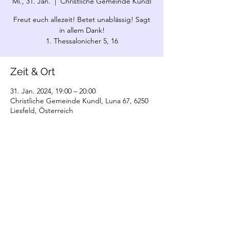
Mi., 31. Jän.
  |  
Christliche Gemeinde Kundl
Freut euch allezeit! Betet unablässig! Sagt
in allem Dank!
1. Thessalonicher 5, 16
Zeit & Ort
31. Jän. 2024, 19:00 – 20:00
Christliche Gemeinde Kundl, Luna 67, 6250
Liesfeld, Österreich
©2022 Christliche Gemeinde Kundl. Erstellt
mit Wix.com