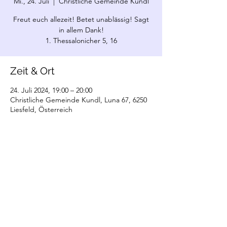
Mi., 24. Juli
  |  
Christliche Gemeinde Kundl
Freut euch allezeit! Betet unablässig! Sagt
in allem Dank!
1. Thessalonicher 5, 16
Zeit & Ort
24. Juli 2024, 19:00 – 20:00
Christliche Gemeinde Kundl, Luna 67, 6250
Liesfeld, Österreich
©2022 Christliche Gemeinde Kundl. Erstellt
mit Wix.com