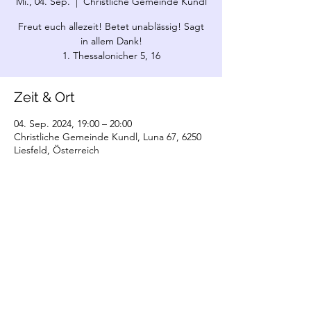
Mi., 04. Sep.
  |  
Christliche Gemeinde Kundl
Freut euch allezeit! Betet unablässig! Sagt
in allem Dank!
1. Thessalonicher 5, 16
Zeit & Ort
04. Sep. 2024, 19:00 – 20:00
Christliche Gemeinde Kundl, Luna 67, 6250
Liesfeld, Österreich
©2022 Christliche Gemeinde Kundl. Erstellt
mit Wix.com