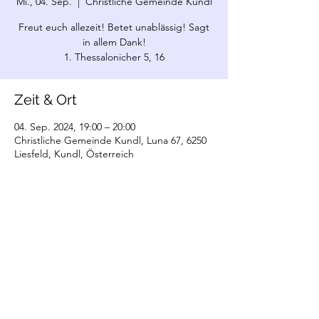
Mi., 04. Sep.
  |  
Christliche Gemeinde Kundl
Freut euch allezeit! Betet unablässig! Sagt
in allem Dank!
1. Thessalonicher 5, 16
Zeit & Ort
04. Sep. 2024, 19:00 – 20:00
Christliche Gemeinde Kundl, Luna 67, 6250
Liesfeld, Kundl, Österreich
©2022 Christliche Gemeinde Kundl. Erstellt
mit Wix.com