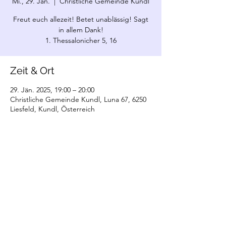
Mi., 29. Jän.
  |  
Christliche Gemeinde Kundl
Freut euch allezeit! Betet unablässig! Sagt
in allem Dank!
1. Thessalonicher 5, 16
Zeit & Ort
29. Jän. 2025, 19:00 – 20:00
Christliche Gemeinde Kundl, Luna 67, 6250
Liesfeld, Kundl, Österreich
©2022 Christliche Gemeinde Kundl. Erstellt
mit Wix.com