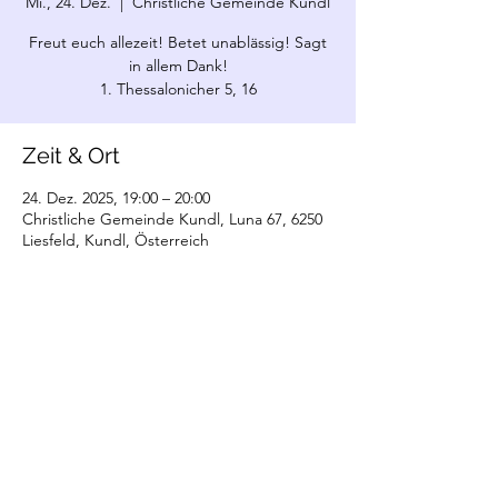
Mi., 24. Dez.
  |  
Christliche Gemeinde Kundl
Freut euch allezeit! Betet unablässig! Sagt
in allem Dank!
1. Thessalonicher 5, 16
Zeit & Ort
24. Dez. 2025, 19:00 – 20:00
Christliche Gemeinde Kundl, Luna 67, 6250
Liesfeld, Kundl, Österreich
©2022 Christliche Gemeinde Kundl. Erstellt
mit Wix.com