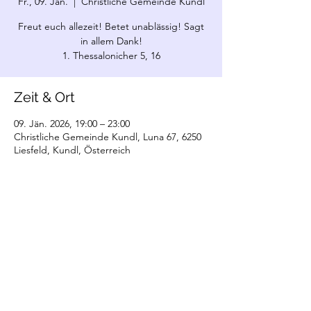
Fr., 09. Jän.
  |  
Christliche Gemeinde Kundl
Freut euch allezeit! Betet unablässig! Sagt
in allem Dank!
1. Thessalonicher 5, 16
Zeit & Ort
09. Jän. 2026, 19:00 – 23:00
Christliche Gemeinde Kundl, Luna 67, 6250
Liesfeld, Kundl, Österreich
©2022 Christliche Gemeinde Kundl. Erstellt
mit Wix.com