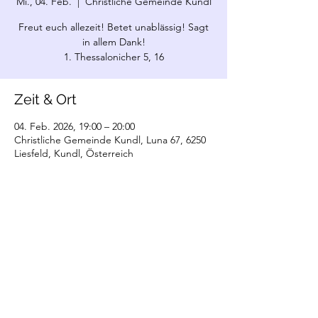
Mi., 04. Feb.
  |  
Christliche Gemeinde Kundl
Freut euch allezeit! Betet unablässig! Sagt
in allem Dank!
1. Thessalonicher 5, 16
Zeit & Ort
04. Feb. 2026, 19:00 – 20:00
Christliche Gemeinde Kundl, Luna 67, 6250
Liesfeld, Kundl, Österreich
©2022 Christliche Gemeinde Kundl. Erstellt
mit Wix.com