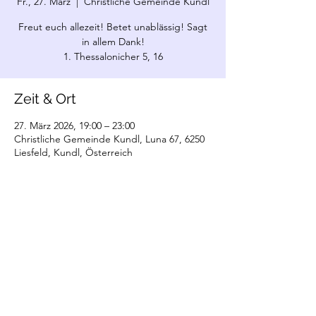
Fr., 27. März
  |  
Christliche Gemeinde Kundl
Freut euch allezeit! Betet unablässig! Sagt
in allem Dank!
1. Thessalonicher 5, 16
Zeit & Ort
27. März 2026, 19:00 – 23:00
Christliche Gemeinde Kundl, Luna 67, 6250
Liesfeld, Kundl, Österreich
©2022 Christliche Gemeinde Kundl. Erstellt
mit Wix.com