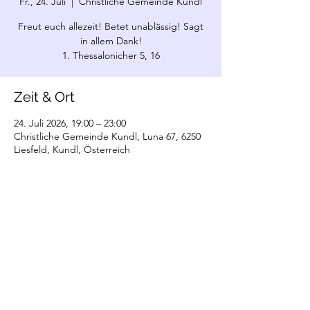
Fr., 24. Juli
  |  
Christliche Gemeinde Kundl
Freut euch allezeit! Betet unablässig! Sagt
in allem Dank!
1. Thessalonicher 5, 16
Zeit & Ort
24. Juli 2026, 19:00 – 23:00
Christliche Gemeinde Kundl, Luna 67, 6250
Liesfeld, Kundl, Österreich
©2022 Christliche Gemeinde Kundl. Erstellt
mit Wix.com