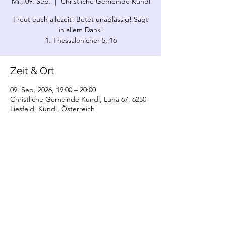
Mi., 09. Sep.
  |  
Christliche Gemeinde Kundl
Freut euch allezeit! Betet unablässig! Sagt
in allem Dank!
1. Thessalonicher 5, 16
Zeit & Ort
09. Sep. 2026, 19:00 – 20:00
Christliche Gemeinde Kundl, Luna 67, 6250
Liesfeld, Kundl, Österreich
©2022 Christliche Gemeinde Kundl. Erstellt
mit Wix.com