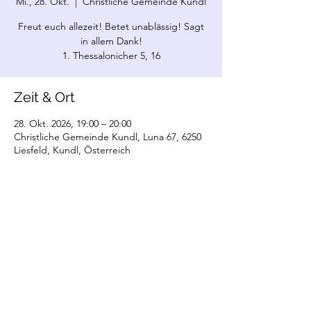
Mi., 28. Okt.
  |  
Christliche Gemeinde Kundl
Freut euch allezeit! Betet unablässig! Sagt
in allem Dank!
1. Thessalonicher 5, 16
Zeit & Ort
28. Okt. 2026, 19:00 – 20:00
Christliche Gemeinde Kundl, Luna 67, 6250
Liesfeld, Kundl, Österreich
©2022 Christliche Gemeinde Kundl. Erstellt
mit Wix.com