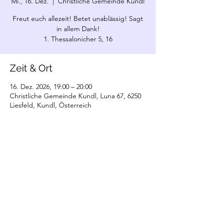
Mi., 16. Dez.
  |  
Christliche Gemeinde Kundl
Freut euch allezeit! Betet unablässig! Sagt
in allem Dank!
1. Thessalonicher 5, 16
Zeit & Ort
16. Dez. 2026, 19:00 – 20:00
Christliche Gemeinde Kundl, Luna 67, 6250
Liesfeld, Kundl, Österreich
©2022 Christliche Gemeinde Kundl. Erstellt
mit Wix.com