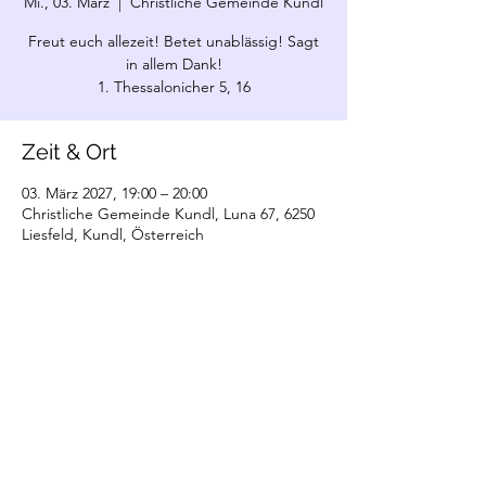
Mi., 03. März
  |  
Christliche Gemeinde Kundl
Freut euch allezeit! Betet unablässig! Sagt
in allem Dank!
1. Thessalonicher 5, 16
Zeit & Ort
03. März 2027, 19:00 – 20:00
Christliche Gemeinde Kundl, Luna 67, 6250
Liesfeld, Kundl, Österreich
©2022 Christliche Gemeinde Kundl. Erstellt
mit Wix.com