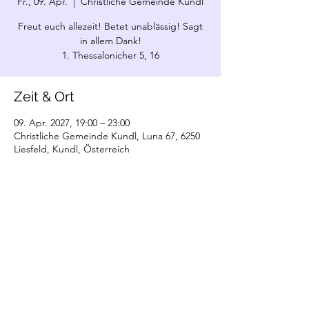
Fr., 09. Apr.
  |  
Christliche Gemeinde Kundl
Freut euch allezeit! Betet unablässig! Sagt
in allem Dank!
1. Thessalonicher 5, 16
Zeit & Ort
09. Apr. 2027, 19:00 – 23:00
Christliche Gemeinde Kundl, Luna 67, 6250
Liesfeld, Kundl, Österreich
©2022 Christliche Gemeinde Kundl. Erstellt
mit Wix.com