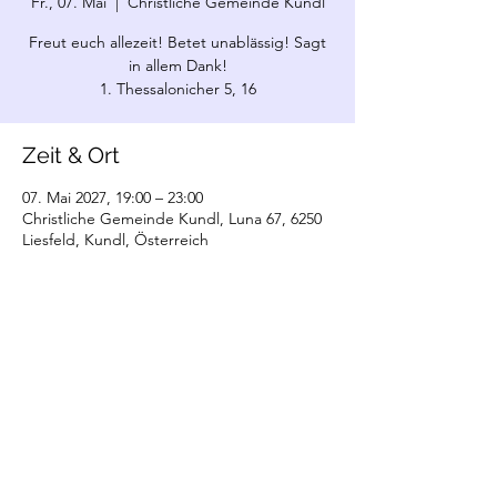
Fr., 07. Mai
  |  
Christliche Gemeinde Kundl
Freut euch allezeit! Betet unablässig! Sagt
in allem Dank!
1. Thessalonicher 5, 16
Zeit & Ort
07. Mai 2027, 19:00 – 23:00
Christliche Gemeinde Kundl, Luna 67, 6250
Liesfeld, Kundl, Österreich
©2022 Christliche Gemeinde Kundl. Erstellt
mit Wix.com