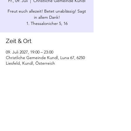
Fr., 09. Juli
  |  
Christliche Gemeinde Kundl
Freut euch allezeit! Betet unablässig! Sagt
in allem Dank!
1. Thessalonicher 5, 16
Zeit & Ort
09. Juli 2027, 19:00 – 23:00
Christliche Gemeinde Kundl, Luna 67, 6250
Liesfeld, Kundl, Österreich
©2022 Christliche Gemeinde Kundl. Erstellt
mit Wix.com