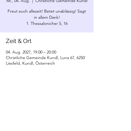
Mi., 04. Aug.
  |  
Christliche Gemeinde Kundl
Freut euch allezeit! Betet unablässig! Sagt
in allem Dank!
1. Thessalonicher 5, 16
Zeit & Ort
04. Aug. 2027, 19:00 – 20:00
Christliche Gemeinde Kundl, Luna 67, 6250
Liesfeld, Kundl, Österreich
©2022 Christliche Gemeinde Kundl. Erstellt
mit Wix.com