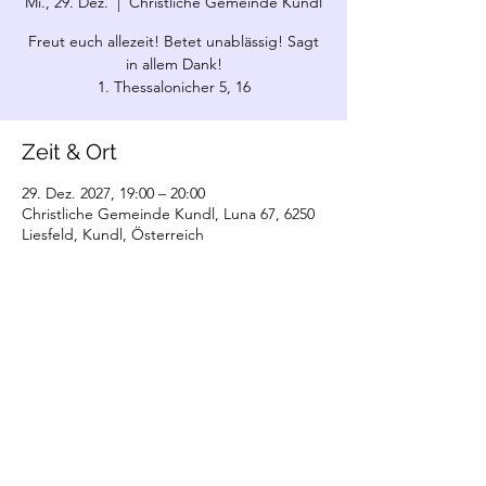
Mi., 29. Dez.
  |  
Christliche Gemeinde Kundl
Freut euch allezeit! Betet unablässig! Sagt
in allem Dank!
1. Thessalonicher 5, 16
Zeit & Ort
29. Dez. 2027, 19:00 – 20:00
Christliche Gemeinde Kundl, Luna 67, 6250
Liesfeld, Kundl, Österreich
©2022 Christliche Gemeinde Kundl. Erstellt
mit Wix.com