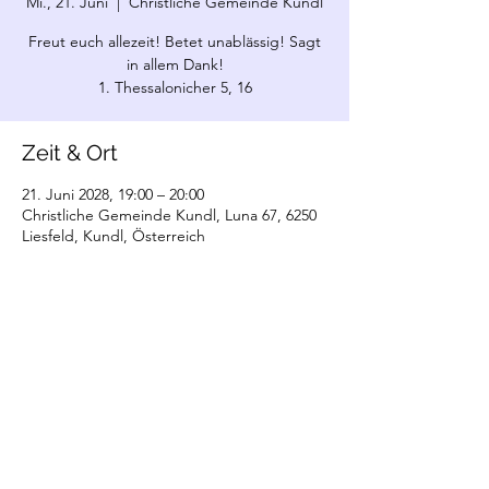
Mi., 21. Juni
  |  
Christliche Gemeinde Kundl
Freut euch allezeit! Betet unablässig! Sagt
in allem Dank!
1. Thessalonicher 5, 16
Zeit & Ort
21. Juni 2028, 19:00 – 20:00
Christliche Gemeinde Kundl, Luna 67, 6250
Liesfeld, Kundl, Österreich
©2022 Christliche Gemeinde Kundl. Erstellt
mit Wix.com