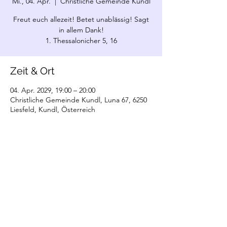
Mi., 04. Apr.
  |  
Christliche Gemeinde Kundl
Freut euch allezeit! Betet unablässig! Sagt
in allem Dank!
1. Thessalonicher 5, 16
Zeit & Ort
04. Apr. 2029, 19:00 – 20:00
Christliche Gemeinde Kundl, Luna 67, 6250
Liesfeld, Kundl, Österreich
©2022 Christliche Gemeinde Kundl. Erstellt
mit Wix.com