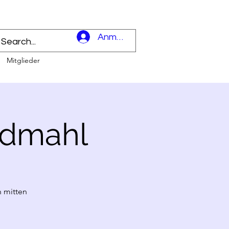
l
Anmelden
Mitglieder
ndmahl
 mitten